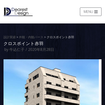
コ
ン
MENU
テ
ン
ツ
へ
設計実績
>
外観・内観パース
>
クロスポイント赤羽
ス
クロスポイント赤羽
キ
by
牛込仁子
2020年8月28日
ッ
プ