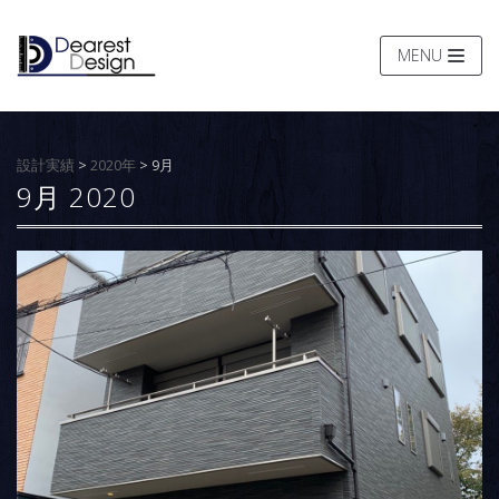
コ
ン
MENU
テ
ン
ツ
へ
設計実績
>
2020年
>
9月
ス
9月 2020
キ
ッ
プ