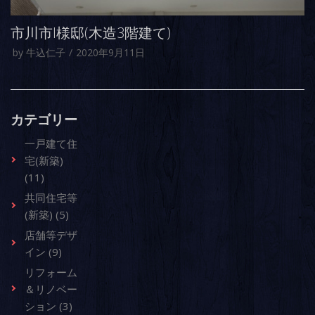
市川市I様邸(木造3階建て)
by
牛込仁子
2020年9月11日
カテゴリー
一戸建て住
宅(新築)
(11)
共同住宅等
(新築) (5)
店舗等デザ
イン (9)
リフォーム
＆リノベー
ション (3)