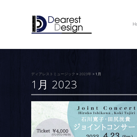
コ
ン
テ
H
ン
ツ
へ
ス
キ
ッ
プ
ディアレストミュージック
>
2023年
>
1月
1月 2023