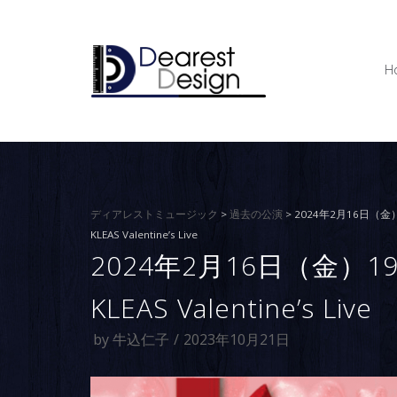
コ
ン
テ
H
ン
ツ
へ
ス
キ
ッ
プ
ディアレストミュージック
>
過去の公演
>
2024年2月16日（金）
KLEAS Valentine’s Live
2024年2月16日（金）19
KLEAS Valentine’s Live
by
牛込仁子
2023年10月21日