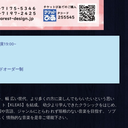
19:00~
ードオーダー制
、幅 広い世代、より多くの方に楽しんでもらいたいという思い
 ト【KLEAS】を結成。 幼少より学んできたクラシックをはじめ、
国や言語、ジャンルにとらわ れず垣根のない音楽を目指す。 ソプ
く 情熱的な音楽を是非ご堪能下さい。