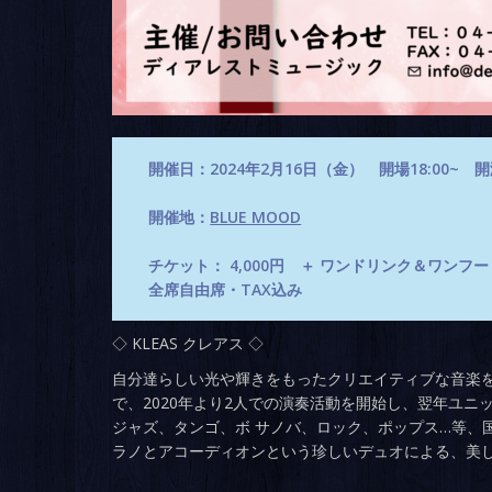
開催日：2024年2月16日（金） 開場18:00~ 開演
開催地：
BLUE MOOD
チケット： 4,000円 ＋ ワンドリンク＆ワンフ
全席自由席・TAX込み
◇ KLEAS クレアス ◇
自分達らしい光や輝きをもったクリエイティブな音楽を
で、2020年より2人での演奏活動を開始し、翌年ユニッ
ジャズ、タンゴ、ボ サノバ、ロック、ポップス…等、
ラノとアコーディオンという珍しいデュオによる、美し