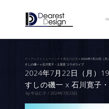
コ
ン
テ
H
ン
ツ
へ
ス
キ
ッ
プ
ディアレストミュージック
>
過去の公演
>
2024年7月22日（月）1
すしの磯一 x 石川寛子・土屋恵 コラボライブ
2024年7月22日（月）19:
すしの磯一 x 石川寛子
by
牛込仁子
2024年7月23日