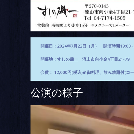
開催日：2024年7月22日（月） 開演時間19:00~2
開催地：
すしの磯一
流山市向小金4丁目21-79
会費： 12,000円(税込)※御料理、飲み放題付(コ
公演の様子