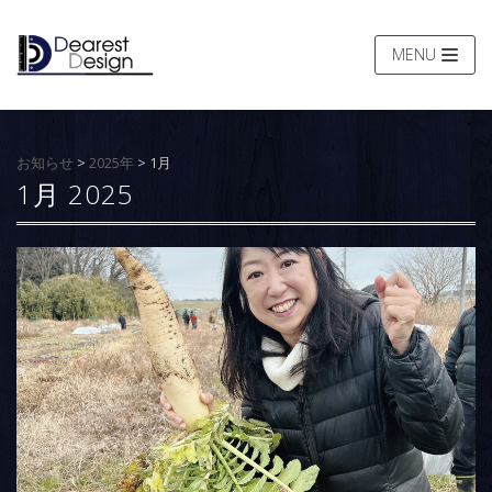
コ
ン
MENU
テ
ン
ツ
へ
お知らせ
>
2025年
>
1月
ス
1月 2025
キ
ッ
プ